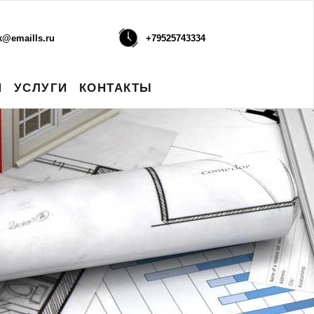
k@emaills.ru
+79525743334
И
УСЛУГИ
КОНТАКТЫ