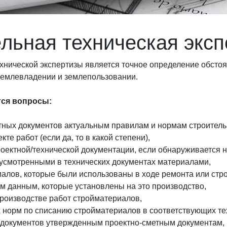
льная техническая эксп
хнической экспертизы является точное определение обстоя
 землевладении и землепользовании.
тся вопросы:
ктных документов актуальным правилам и нормам строитель
е работ (если да, то в какой степени),
оектной/технической документации, если обнаруживается н
усмотренными в технических документах материалами,
иалов, которые были использованы в ходе ремонта или стр
ем данным, которые установлены на это производство,
производстве работ стройматериалов,
 норм по списанию стройматериалов в соответствующих те
х документов утвержденным проектно-сметным документам,