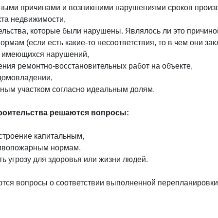
нными причинами и возникшими нарушениями сроков произв
кта недвижимости,
ельства, которые были нарушены. Являлось ли это причино
рмам (если есть какие-то несоответствия, то в чем они за
и имеющихся нарушений,
ения ремонтно-восстановительных работ на объекте,
 домовладении,
ьным участком согласно идеальным долям.
роительства решаются вопросы:
 строение капитальным,
тивопожарным нормам,
ть угрозу для здоровья или жизни людей.
ся вопросы о соответствии выполненной перепланировки