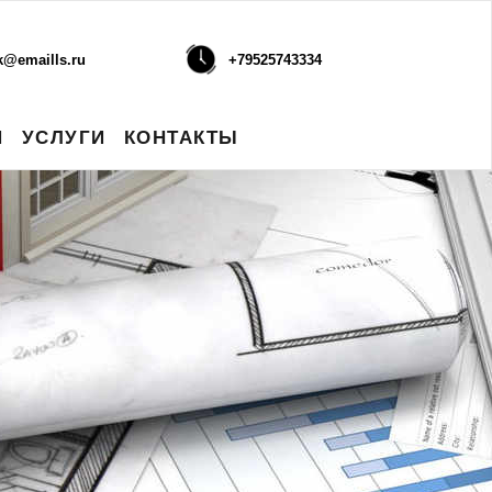
k@emaills.ru
+79525743334
И
УСЛУГИ
КОНТАКТЫ